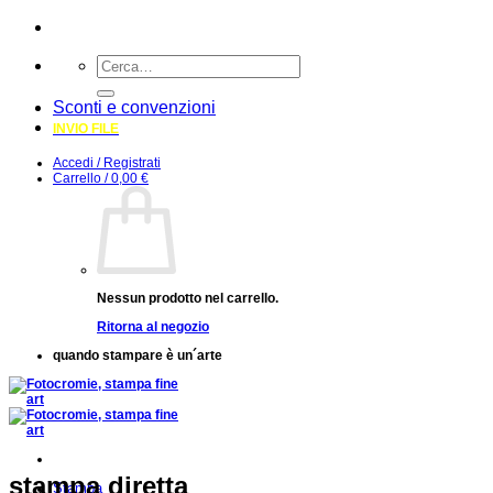
Salta
ai
Cerca:
contenuti
Sconti e convenzioni
INVIO FILE
Accedi / Registrati
Carrello /
0,00
€
Nessun prodotto nel carrello.
Ritorna al negozio
quando stampare è un´arte
stampa diretta
Stampa