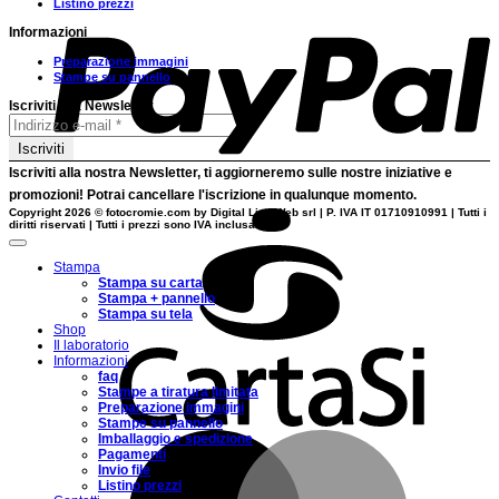
Listino prezzi
Informazioni
Preparazione immagini
Stampe su pannello
Iscriviti alla Newsletter
Iscriviti alla nostra
Newsletter
, ti aggiorneremo sulle nostre
iniziative
e
promozioni
! Potrai cancellare l'iscrizione in qualunque momento.
Copyright 2026 ©
fotocromie.com by Digital Line Web srl
| P. IVA IT 01710910991 | Tutti i
C
diritti riservati | Tutti i prezzi sono IVA inclusa.
Stampa
Stampa su carta
Stampa + pannello
Stampa su tela
Shop
Il laboratorio
Informazioni
faq
Stampe a tiratura limitata
Preparazione immagini
Stampe su pannello
M
Imballaggio e spedizione
Pagamenti
Invio file
Listino prezzi