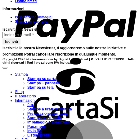
Listino prezzi
Informazioni
Preparazione immagini
Stampe su pannello
Iscriviti alla Newsletter
Iscriviti alla nostra
Newsletter
, ti aggiorneremo sulle nostre
iniziative
e
promozioni
! Potrai cancellare l'iscrizione in qualunque momento.
Copyright 2026 ©
fotocromie.com by Digital Line Web srl
| P. IVA IT 01710910991 | Tutti i
C
diritti riservati | Tutti i prezzi sono IVA inclusa.
Stampa
Stampa su carta
Stampa + pannello
Stampa su tela
Shop
Il laboratorio
Informazioni
faq
Stampe a tiratura limitata
Preparazione immagini
Stampe su pannello
M
Imballaggio e spedizione
Pagamenti
Invio file
Listino prezzi