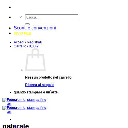
Salta
ai
Cerca:
contenuti
Sconti e convenzioni
INVIO FILE
Accedi / Registrati
Carrello /
0,00
€
Nessun prodotto nel carrello.
Ritorna al negozio
quando stampare è un´arte
naturale
Stampa