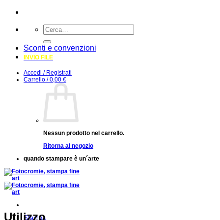
Salta
ai
Cerca:
contenuti
Sconti e convenzioni
INVIO FILE
Accedi / Registrati
Carrello /
0,00
€
Nessun prodotto nel carrello.
Ritorna al negozio
quando stampare è un´arte
Utilizzo
Stampa