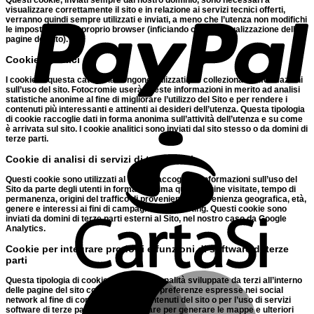
Questi cookie, inviati sempre dal nostro dominio,
sono necessari a
visualizzare correttamente il sito
e in relazione ai servizi tecnici offerti,
verranno quindi
sempre utilizzati e inviati
, a meno che l’utenza non modifichi
le impostazioni nel proprio browser (inficiando così la visualizzazione delle
pagine del sito).
Cookie analitici
I cookie in questa categoria vengono utilizzati per
collezionare informazioni
sull’uso del sito
. Fotocromie userà queste informazioni in merito ad
analisi
statistiche anonime
al fine di migliorare l’utilizzo del Sito e per rendere i
contenuti più interessanti e attinenti ai desideri dell’utenza. Questa tipologia
di cookie raccoglie dati in
forma anonima
sull’attività dell’utenza e su come
è arrivata sul sito. I cookie analitici sono inviati dal sito stesso o da domini di
C
terze parti.
Cookie di analisi di servizi di terze parti
Questi cookie sono utilizzati al fine di raccogliere informazioni sull’
uso del
Sito
da parte degli utenti in
forma anonima
quali: pagine visitate, tempo di
permanenza, origini del traffico di provenienza, provenienza geografica, età,
genere e interessi ai fini di campagne di marketing. Questi cookie sono
inviati da domini di terze parti esterni al Sito, nel nostro caso da Google
Analytics.
Cookie per integrare prodotti e funzioni di software di terze
parti
M
Questa tipologia di cookie
integra funzionalità sviluppate da terzi
all’interno
delle pagine del sito come le icone e le preferenze espresse nei social
network al fine di condivisione dei contenuti del sito o per l’uso di servizi
software di terze parti (come i software per generare le mappe e ulteriori