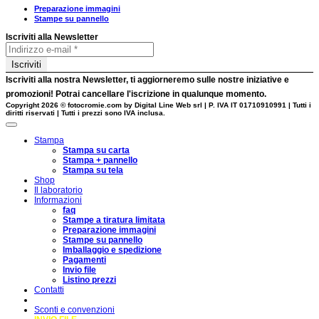
Preparazione immagini
Stampe su pannello
Iscriviti alla Newsletter
Iscriviti alla nostra
Newsletter
, ti aggiorneremo sulle nostre
iniziative
e
promozioni
! Potrai cancellare l'iscrizione in qualunque momento.
Copyright 2026 ©
fotocromie.com by Digital Line Web srl
| P. IVA IT 01710910991 | Tutti i
diritti riservati | Tutti i prezzi sono IVA inclusa.
Stampa
Stampa su carta
Stampa + pannello
Stampa su tela
Shop
Il laboratorio
Informazioni
faq
Stampe a tiratura limitata
Preparazione immagini
Stampe su pannello
Imballaggio e spedizione
Pagamenti
Invio file
Listino prezzi
Contatti
Sconti e convenzioni