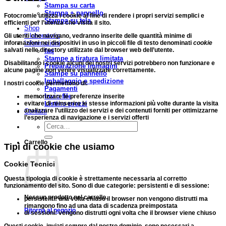
Stampa su carta
Stampa + pannello
Fotocromie utilizza i cookie al fine di rendere i propri servizi semplici e
Stampa su tela
efficienti per l’utenza che visita il sito.
Shop
Il laboratorio
Gli utenti che navigano, vedranno inserite delle
quantità minime di
Informazioni
informazioni
nei dispositivi in uso in piccoli file di testo denominati
cookie
salvati nelle directory utilizzate dal browser web dell’utente.
faq
Stampe a tiratura limitata
Disabilitando i cookie alcuni dei nostri servizi potrebbero non funzionare e
Preparazione immagini
alcune pagine non venire visualizzate correttamente.
Stampe su pannello
Imballaggio e spedizione
I nostri cookie permettono di:
Pagamenti
Invio file
memorizzare le preferenze inserite
Listino prezzi
evitare di reinserire le stesse informazioni più volte durante la visita
analizzare l’utilizzo dei servizi e dei contenuti forniti per ottimizzarne
Contatti
l’esperienza di navigazione e i servizi offerti
Cerca:
Carrello
Tipi di cookie che usiamo
Cookie Tecnici
Questa tipologia di cookie è strettamente necessaria al
corretto
funzionamento del sito
. Sono di due categorie: persistenti e di sessione:
Nessun prodotto nel carrello.
persistenti
: una volta chiuso il browser non vengono distrutti ma
rimangono fino ad una data di scadenza preimpostata
Ritorna al negozio
di sessioni
: vengono distrutti ogni volta che il browser viene chiuso
P